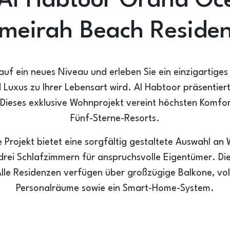
 Al Habtoor Grand Oc
meirah Beach Reside
 auf ein neues Niveau und erleben Sie ein einzigartig
 Luxus zu Ihrer Lebensart wird. Al Habtoor präsentie
ieses exklusive Wohnprojekt vereint höchsten Komfor
Fünf-Sterne-Resorts.
e Projekt bietet eine sorgfältig gestaltete Auswahl an
drei Schlafzimmern für anspruchsvolle Eigentümer. Di
Alle Residenzen verfügen über großzügige Balkone, vo
Personalräume sowie ein Smart-Home-System.