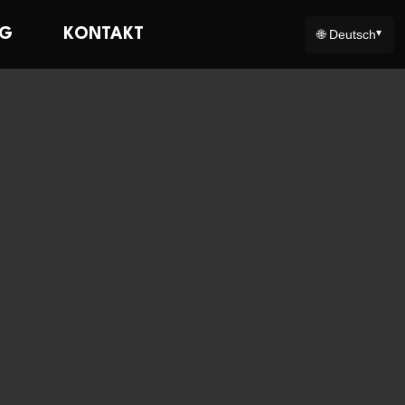
OG
KONTAKT
🌐 Deutsch
▾