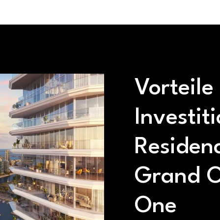
Vorteile
Investit
Residen
Grand O
One