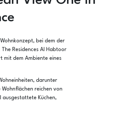
ean View One in
nce
es Wohnkonzept, bei dem der
rt The Residences Al Habtoor
t mit dem Ambiente eines
 Wohneinheiten, darunter
e Wohnflächen reichen von
ll ausgestattete Küchen,