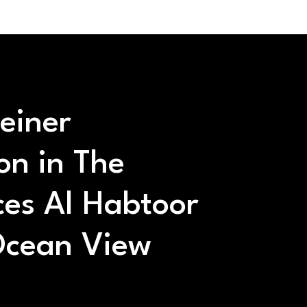
 einer
ion in The
ces Al Habtoor
cean View