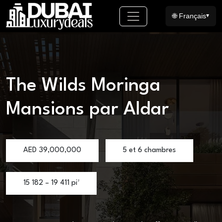
🌐 Français
▾
The Wilds Moringa
Mansions par Aldar
AED
39,000,000
5 et 6 chambres
15 182 – 19 411 pi²